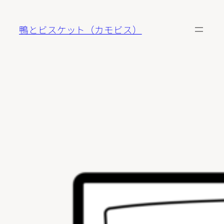
内
容
鴨とビスケット（カモビス）
を
ス
キ
ッ
プ