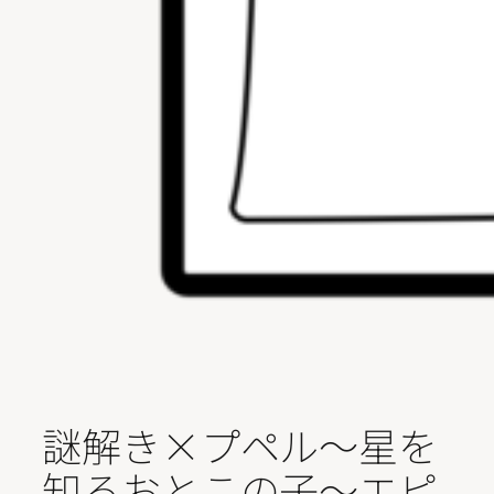
謎解き×プペル～星を
知るおとこの子～エピ